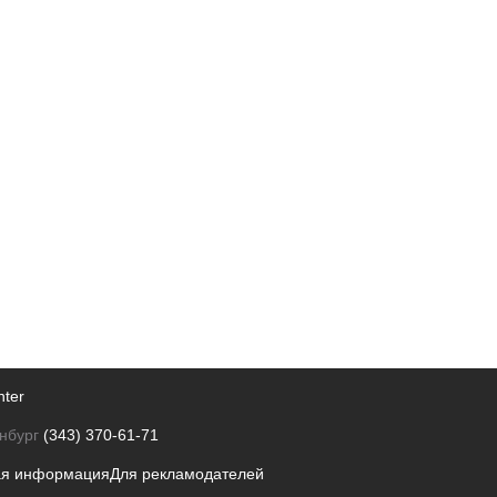
nter
нбург
(343) 370-61-71
ая информация
Для рекламодателей