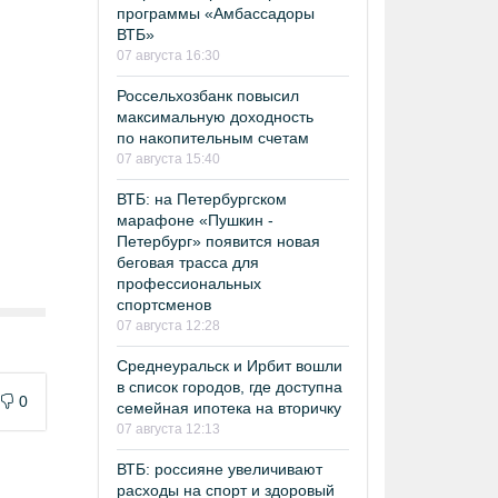
программы «Амбассадоры
ВТБ»
07 августа 16:30
Россельхозбанк повысил
максимальную доходность
по накопительным счетам
07 августа 15:40
ВТБ: на Петербургском
марафоне «Пушкин -
Петербург» появится новая
беговая трасса для
профессиональных
спортсменов
07 августа 12:28
Среднеуральск и Ирбит вошли
в список городов, где доступна
0
семейная ипотека на вторичку
07 августа 12:13
ВТБ: россияне увеличивают
расходы на спорт и здоровый