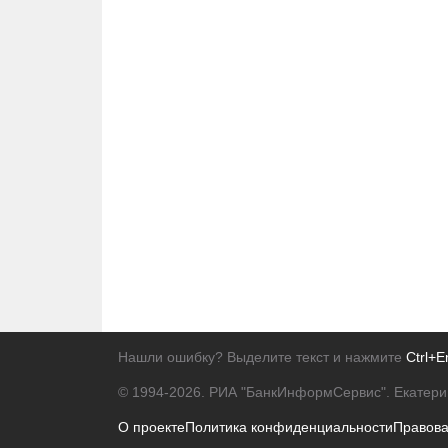
Нашли ошибку? Выделите текст и нажмите
Ctrl+E
© 1994-2026.
РИА "БанкИнформСервис". Екатери
О проекте
Политика конфиденциальности
Правов