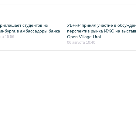
риглашает студентов из
УБРиР принял участие в обсужде
инбурга в амбассадоры банка
перспектив рынка ИЖС на выстав
Open Village Ural
ста 15:56
06 августа 10:40