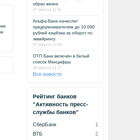
образ жизни
07 августа 11:50
Альфа-Банк начислит
нии
предпринимателям до 10 000
ке
рублей кэшбэка за оборот по
эквайрингу
07 августа 10:00
ОТП Банк включён в белый
список Минцифры
06 августа 21:27
Все новости
Рейтинг банков
"Активность пресс-
службы банков"
СберБанк
1
ВТБ
2