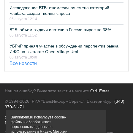
Исследование ВТБ: ежемесячная смена категорий
кешбэка создает волны спроса
06 августа 12:14
ВТБ: объем выдачи ипотеки в России вырос на 38%
06 августа 11:52
УБРиР принял участие в обсуждении перспектив рынка
ИЖС на выставке Open Village Ural
06 августа 10:40
Все новости
Нашли ошибку? Выделите текст и нажмите
Ctrl+Enter
© 1994-2026.
РИА "БанкИнформСервис". Екатеринбург
(343)
370-61-71
О проекте
Политика конфиденциальности
Bankinform.ru использует cookie-
файлы и обрабатывает
Правовая информация
Для рекламодателей
персональные данные с
использованием Яндекс Метрики,