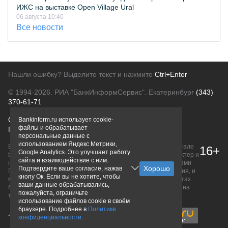
ИЖС на выставке Open Village Ural
06 августа 10:40
Все новости
Нашли ошибку? Выделите текст и нажмите
Ctrl+Enter
© 1994-2026.
РИА "БанкИнформСервис". Екатеринбург
(343)
370-61-71
О проекте
Политика конфиденциальности
Bankinform.ru использует cookie-
файлы и обрабатывает
Правовая информация
Для рекламодателей
персональные данные с
использованием Яндекс Метрики,
Вся информация о продуктах банков, размещенная на портале
16+
Google Analytics. Это улучшает работу
bankinform.ru, носит исключительно ознакомительный характер и
сайта и взаимодействие с ним.
не является публичной офертой, определяемой положениями
Подтвердите ваше согласие, нажав
ГК РФ. Информация не содержит точного и полного описания, и
кнопу Ок. Если вы не хотите, чтобы
может быть изменена. Конечные условия уточняйте на сайтах
ваши данные обрабатывались,
банков или при личном обращении. Исключительное право на
пожалуйста, ограничьте
товарные знаки принадлежит их правообладателям.
использование файлов cookie в своём
браузере. Подробнее в
Политике
конфиденциальности
.