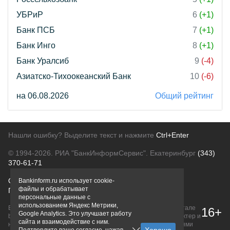
УБРиР
6
(+1)
Банк ПСБ
7
(+1)
Банк Инго
8
(+1)
Банк Уралсиб
9
(-4)
Азиатско-Тихоокеанский Банк
10
(-6)
на 06.08.2026
Общий рейтинг
Нашли ошибку? Выделите текст и нажмите
Ctrl+Enter
© 1994-2026.
РИА "БанкИнформСервис". Екатеринбург
(343)
370-61-71
О проекте
Политика конфиденциальности
Bankinform.ru использует cookie-
файлы и обрабатывает
Правовая информация
Для рекламодателей
персональные данные с
использованием Яндекс Метрики,
Вся информация о продуктах банков, размещенная на портале
16+
Google Analytics. Это улучшает работу
bankinform.ru, носит исключительно ознакомительный характер и
сайта и взаимодействие с ним.
не является публичной офертой, определяемой положениями