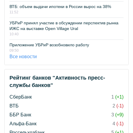
ВТБ: объем выдачи ипотеки в России вырос на 38%
11:52
УБРиР принял участие в обсуждении перспектив рынка
ИЖС на выставке Open Village Ural
10:40
Приложение УБРиР возобновило работу
09:50
Все новости
Рейтинг банков "Активность пресс-
службы банков"
СберБанк
1
(+1)
ВТБ
2
(-1)
ББР Банк
3
(+9)
Альфа-Банк
4
(-1)
Россельхозбанк
5
(+1)