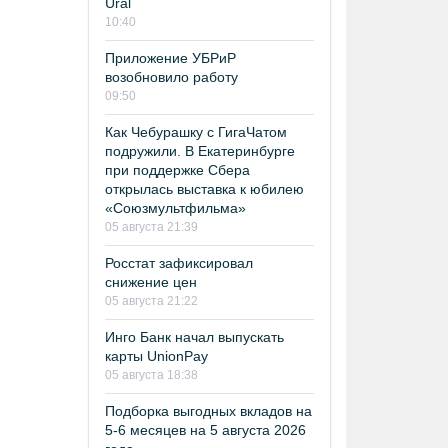
Ural
10:40
Приложение УБРиР
возобновило работу
09:50
Как Чебурашку с ГигаЧатом
подружили. В Екатеринбурге
при поддержке Сбера
открылась выставка к юбилею
«Союзмультфильма»
05 августа 21:39
Росстат зафиксировал
снижение цен
05 августа 21:22
Инго Банк начал выпускать
карты UnionPay
05 августа 18:38
Подборка выгодных вкладов на
5-6 месяцев на 5 августа 2026