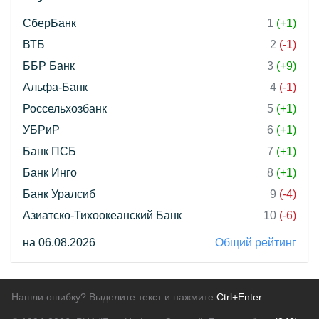
СберБанк
1
(+1)
ВТБ
2
(-1)
ББР Банк
3
(+9)
Альфа-Банк
4
(-1)
Россельхозбанк
5
(+1)
УБРиР
6
(+1)
Банк ПСБ
7
(+1)
Банк Инго
8
(+1)
Банк Уралсиб
9
(-4)
Азиатско-Тихоокеанский Банк
10
(-6)
на 06.08.2026
Общий рейтинг
Нашли ошибку? Выделите текст и нажмите
Ctrl+Enter