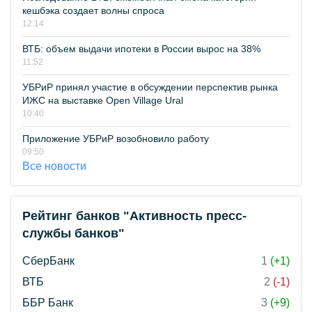
кешбэка создает волны спроса
12:14
ВТБ: объем выдачи ипотеки в России вырос на 38%
11:52
УБРиР принял участие в обсуждении перспектив рынка
ИЖС на выставке Open Village Ural
10:40
Приложение УБРиР возобновило работу
09:50
Все новости
Рейтинг банков "Активность пресс-
службы банков"
СберБанк
1
(+1)
ВТБ
2
(-1)
ББР Банк
3
(+9)