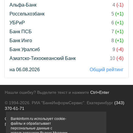
Альфа-Банк
4
(-1)
Россельхозбанк
5
(+1)
УБРиР
6
(+1)
Банк ПСБ
7
(+1)
Банк Инго
8
(+1)
Банк Уралсиб
9
(-4)
Азиатско-Тихоокеанский Банк
10
(-6)
на 06.08.2026
Общий рейтинг
Нашли ошибку? Выделите текст и нажмите
Ctrl+Enter
© 1994-2026.
РИА "БанкИнформСервис". Екатеринбург
(343)
370-61-71
О проекте
Политика конфиденциальности
Bankinform.ru использует cookie-
файлы и обрабатывает
Правовая информация
Для рекламодателей
персональные данные с