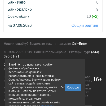
Банк Инго
8
Банк Уралсиб
9
Совкомбанк
10
(+2)
на 07.08.2026
Общий рейтинг
Нашли ошибку? Выделите текст и нажмите
Ctrl+Enter
© 1994-2026.
РИА "БанкИнформСервис". Екатеринбург
(343)
370-61-71
О проекте
Политика конфиденциальности
Bankinform.ru использует cookie-
файлы и обрабатывает
Правовая информация
Для рекламодателей
персональные данные с
использованием Яндекс Метрики,
Вся информация о продуктах банков, размещенная на портале
16+
Google Analytics. Это улучшает работу
bankinform.ru, носит исключительно ознакомительный характер и
сайта и взаимодействие с ним.
не является публичной офертой, определяемой положениями
Подтвердите ваше согласие, нажав
ГК РФ. Информация не содержит точного и полного описания, и
кнопу Ок. Если вы не хотите, чтобы
может быть изменена. Конечные условия уточняйте на сайтах
ваши данные обрабатывались,
банков или при личном обращении. Исключительное право на
пожалуйста, ограничьте
товарные знаки принадлежит их правообладателям.
использование файлов cookie в своём