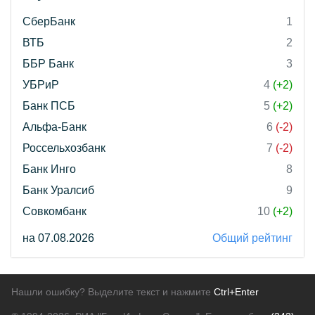
СберБанк
1
ВТБ
2
ББР Банк
3
УБРиР
4
(+2)
Банк ПСБ
5
(+2)
Альфа-Банк
6
(-2)
Россельхозбанк
7
(-2)
Банк Инго
8
Банк Уралсиб
9
Совкомбанк
10
(+2)
на 07.08.2026
Общий рейтинг
Нашли ошибку? Выделите текст и нажмите
Ctrl+Enter