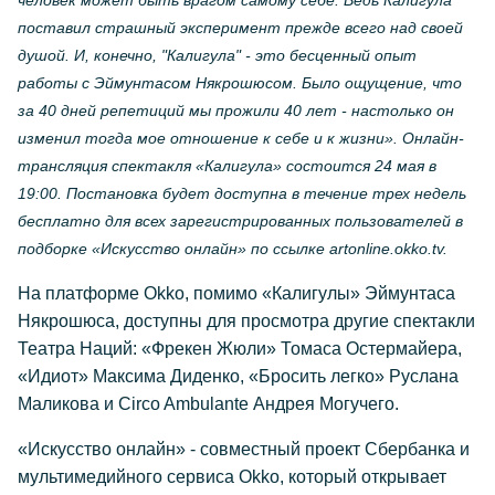
человек может быть врагом самому себе. Ведь Калигула
поставил страшный эксперимент прежде всего над своей
душой. И, конечно, "Калигула" - это бесценный опыт
работы с Эймунтасом Някрошюсом. Было ощущение, что
за 40 дней репетиций мы прожили 40 лет - настолько он
изменил тогда мое отношение к себе и к жизни». Онлайн-
трансляция спектакля «Калигула» состоится 24 мая в
19:00. Постановка будет доступна в течение трех недель
бесплатно для всех зарегистрированных пользователей в
подборке «Искусство онлайн» по ссылке artonline.okko.tv.
На платформе Оkko, помимо «Калигулы» Эймунтаса
Някрошюса, доступны для просмотра другие спектакли
Театра Наций: «Фрекен Жюли» Томаса Остермайера,
«Идиот» Максима Диденко, «Бросить легко» Руслана
Маликова и Circo Ambulante Андрея Могучего.
«Искусство онлайн» - совместный проект Сбербанка и
мультимедийного сервиса Okko, который открывает