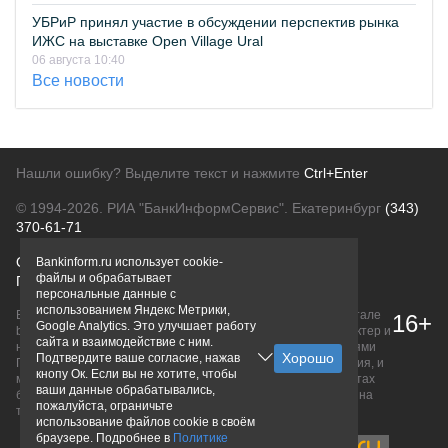
УБРиР принял участие в обсуждении перспектив рынка
ИЖС на выставке Open Village Ural
06 августа 10:40
Все новости
Нашли ошибку? Выделите текст и нажмите
Ctrl+Enter
© 1994-2026.
РИА "БанкИнформСервис". Екатеринбург
(343)
370-61-71
О проекте
Политика конфиденциальности
Bankinform.ru использует cookie-
файлы и обрабатывает
Правовая информация
Для рекламодателей
персональные данные с
использованием Яндекс Метрики,
Вся информация о продуктах банков, размещенная на портале
16+
Google Analytics. Это улучшает работу
bankinform.ru, носит исключительно ознакомительный характер и
сайта и взаимодействие с ним.
не является публичной офертой, определяемой положениями
Подтвердите ваше согласие, нажав
ГК РФ. Информация не содержит точного и полного описания, и
кнопу Ок. Если вы не хотите, чтобы
может быть изменена. Конечные условия уточняйте на сайтах
ваши данные обрабатывались,
банков или при личном обращении. Исключительное право на
пожалуйста, ограничьте
товарные знаки принадлежит их правообладателям.
использование файлов cookie в своём
браузере. Подробнее в
Политике