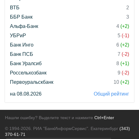
ВТБ
2
ББР Банк
3
Альфа-Банк
4
(+2)
УБРиР
5
(-1)
Банк Инго
6
(+2)
Банк ПСБ
7
(-2)
Банк Уралсиб
8
(+1)
Россельхозбанк
9
(-2)
Первоуральскбанк
10
(+2)
на 08.08.2026
Общий рейтинг
Нашли ошибку? Выделите текст и нажмите
Ctrl+Enter
© 1994-2026.
РИА "БанкИнформСервис". Екатеринбург
(343)
370-61-71