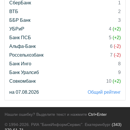
СберБанк
1
ВТБ
2
ББР Банк
3
УБРиР
4
(+2)
Банк ПСБ
5
(+2)
Альфа-Банк
6
(-2)
Россельхозбанк
7
(-2)
Банк Инго
8
Банк Уралсиб
9
Совкомбанк
10
(+2)
на 07.08.2026
Общий рейтинг
Нашли ошибку? Выделите текст и нажмите
Ctrl+Enter
© 1994-2026.
РИА "БанкИнформСервис". Екатеринбург
(343)