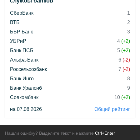
службы банков"
СберБанк
1
ВТБ
2
ББР Банк
3
УБРиР
4
(+2)
Банк ПСБ
5
(+2)
Альфа-Банк
6
(-2)
Россельхозбанк
7
(-2)
Банк Инго
8
Банк Уралсиб
9
Совкомбанк
10
(+2)
на 07.08.2026
Общий рейтинг
Нашли ошибку? Выделите текст и нажмите
Ctrl+Enter