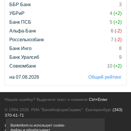
ББР Банк
3
УБРиР
4
(+2)
Банк ПСБ
5
(+2)
Альфа-Банк
6
(-2)
Россельхозбанк
7
(-2)
Банк Инго
8
Банк Уралсиб
9
Совкомбанк
10
(+2)
на 07.08.2026
Общий рейтинг
Нашли ошибку? Выделите текст и нажмите
Ctrl+Enter
© 1994-2026.
РИА "БанкИнформСервис". Екатеринбург
(343)
370-61-71
О проекте
Политика конфиденциальности
Bankinform.ru использует cookie-
файлы и обрабатывает