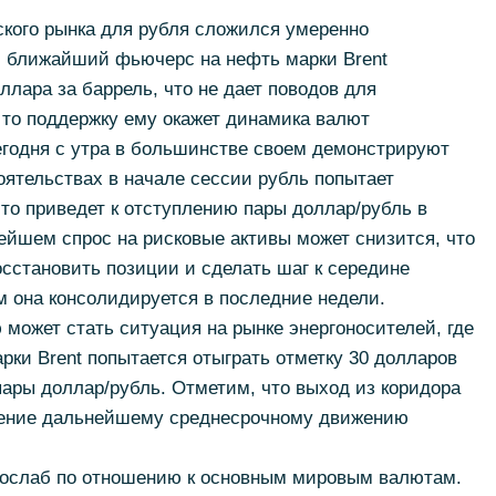
ского рынка для рубля сложился умеренно
 ближайший фьючерс на нефть марки Brent
ллара за баррель, что не дает поводов для
 то поддержку ему окажет динамика валют
егодня с утра в большинстве своем демонстрируют
ятельствах в начале сессии рубль попытает
что приведет к отступлению пары доллар/рубль в
нейшем спрос на рисковые активы может снизится, что
сстановить позиции и сделать шаг к середине
ом она консолидируется в последние недели.
ожет стать ситуация на рынке энергоносителей, где
ки Brent попытается отыграть отметку 30 долларов
пары доллар/рубль. Отметим, что выход из коридора
ление дальнейшему среднесрочному движению
 ослаб по отношению к основным мировым валютам.