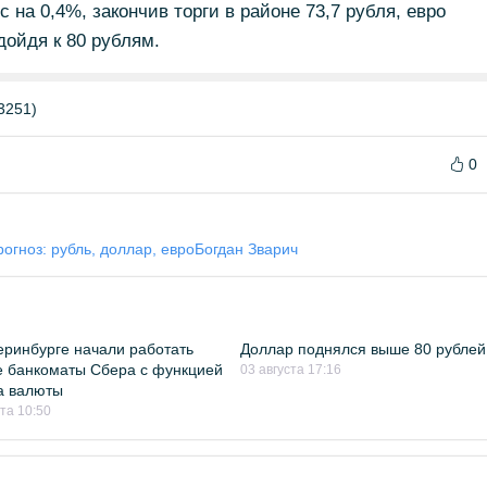
 на 0,4%, закончив торги в районе 73,7 рубля, евро
дойдя к 80 рублям.
3251)
0
огноз: рубль, доллар, евро
Богдан Зварич
еринбурге начали работать
Доллар поднялся выше 80 рублей
 банкоматы Сбера с функцией
03 августа 17:16
а валюты
ста 10:50