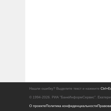
Нашли ошибку? Выделите текст и нажмите
Ctrl+E
© 1994-2026.
РИА "БанкИнформСервис". Екатери
О проекте
Политика конфиденциальности
Правов