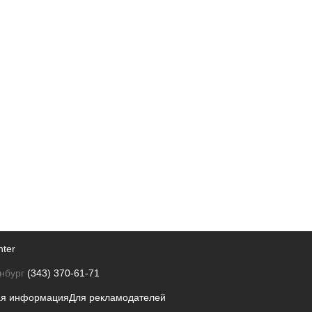
nter
нбург
(343) 370-61-71
ая информация
Для рекламодателей