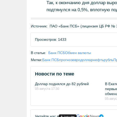
Так, к окончанию дня доллар вырос
подтянулся на 0,5%, вплотную по
Источник:
ПАО «Банк ПСБ» (лицензия ЦБ РФ № 
Просмотров: 1433
В статье:
Банк ПСБ
Обмен валюты
Метки:
Банк ПСБ
прогноз
евро
доллар
нефть
рубль
Пр
Новости по теме
Доллар поднялся до 82 рублей
В Екат
первые
05 августа 17:30
обмен
05 авгу
Читайте нас в