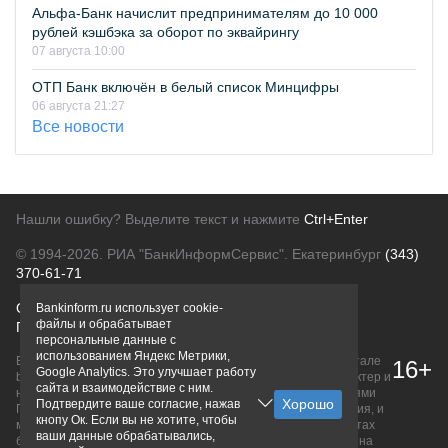
Альфа-Банк начислит предпринимателям до 10 000
рублей кэшбэка за оборот по эквайрингу
07 августа 10:00
ОТП Банк включён в белый список Минцифры
06 августа 21:27
Все новости
Нашли ошибку? Выделите текст и нажмите
Ctrl+Enter
© 1994-2026.
РИА "БанкИнформСервис". Екатеринбург
(343)
370-61-71
О проекте
Политика конфиденциальности
Bankinform.ru использует cookie-
файлы и обрабатывает
Правовая информация
Для рекламодателей
персональные данные с
использованием Яндекс Метрики,
Вся информация о продуктах банков, размещенная на портале
16+
Google Analytics. Это улучшает работу
bankinform.ru, носит исключительно ознакомительный характер и
сайта и взаимодействие с ним.
не является публичной офертой, определяемой положениями
Подтвердите ваше согласие, нажав
ГК РФ. Информация не содержит точного и полного описания, и
кнопу Ок. Если вы не хотите, чтобы
может быть изменена. Конечные условия уточняйте на сайтах
ваши данные обрабатывались,
банков или при личном обращении. Исключительное право на