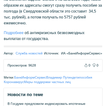
образом их адресаты смогут сразу получить пособие за
полгода (в Свердловской области это составит 34,5
тыс. рублей), а потом получать по 5757 рублей
ежемесячно.
Подробнее
об антикризисных безвозмездных
выплатах от государства.
Автор:
Служба новостей
Источник:
ИА «БанкИнформСервис»
Просмотров: 9628
0
0
Метки:
БанкИнформСервис
Владимир Путин
дети
пособия
Коронавирус
Меры поддержки частных лиц
Новости по теме
В Госдуме предложили индексировать ипотечные