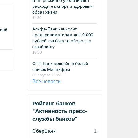
ВТБ: россияне увеличивают
расходы на спорт и здоровый
образ жизни
11:50
Альфа-Банк начислит
цией
предпринимателям до 10 000
рублей кэшбэка за оборот по
эквайрингу
10:00
ОТП Банк включён в белый
список Минцифры
06 августа 21:27
Все новости
Рейтинг банков
"Активность пресс-
службы банков"
СберБанк
1