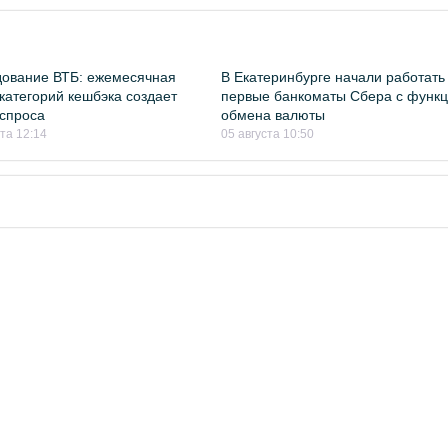
ование ВТБ: ежемесячная
В Екатеринбурге начали работать
категорий кешбэка создает
первые банкоматы Сбера с функ
спроса
обмена валюты
ста 12:14
05 августа 10:50