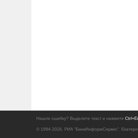
Нашли ошибку? Выделите текст и нажмите
Ctrl+E
© 1994-2026.
РИА "БанкИнформСервис". Екатери