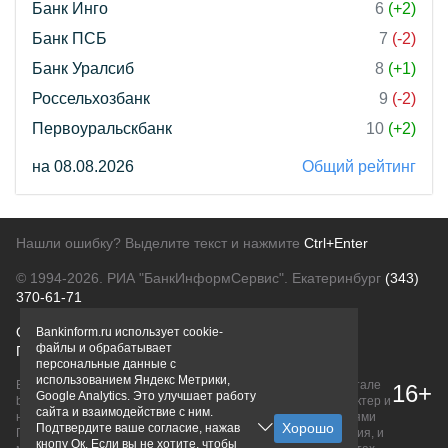
Банк Инго
6
(+2)
Банк ПСБ
7
(-2)
Банк Уралсиб
8
(+1)
Россельхозбанк
9
(-2)
Первоуральскбанк
10
(+2)
на 08.08.2026
Общий рейтинг
Нашли ошибку? Выделите текст и нажмите
Ctrl+Enter
© 1994-2026.
РИА "БанкИнформСервис". Екатеринбург
(343)
370-61-71
О проекте
Политика конфиденциальности
Bankinform.ru использует cookie-
файлы и обрабатывает
Правовая информация
Для рекламодателей
персональные данные с
использованием Яндекс Метрики,
Вся информация о продуктах банков, размещенная на портале
16+
Google Analytics. Это улучшает работу
bankinform.ru, носит исключительно ознакомительный характер и
сайта и взаимодействие с ним.
не является публичной офертой, определяемой положениями
Подтвердите ваше согласие, нажав
ГК РФ. Информация не содержит точного и полного описания, и
кнопу Ок. Если вы не хотите, чтобы