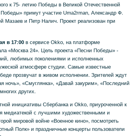
ого к 75- летию Победы в Великой Отечественной
и Победы» примут участие Uma2rman, Александр Ф.
ей Мазаев и Петр Налич. Проект реализован при
ая в 17:00
в сервисе Okko, на платформе
нала «Москва 24». Цель проекта «Песни Победы» -
ений, любимых поколениями и исполненных
ужеской атмосфере студии. Самые известные
беде прозвучат в живом исполнении. Зрителей ждут
я ночь», «Смуглянка», «Давай закурим», «Последний
многих других.
тной инициативы Сбербанка и Okko, приуроченной к
я медиатекой с лучшими художественными и
рой мировой войне «Военное кино», посмотреть
тный Полк» и праздничные концерты пользователи