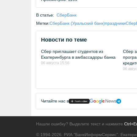
В статье:
СберБанк
Метки:
СберБанк (Уральский банк)
праздники
Сбер
Новости по теме
Сбер приглашает студентов из
Сбер з
Екатеринбурга в амбассадоры банка
програ
кредит
06 августа 15:56
06 авгу
Читайте нас в
Нашли ошибку? Выделите текст и нажмите
Ctrl+E
© 1994-2026.
РИА "БанкИнформСервис". Екатери