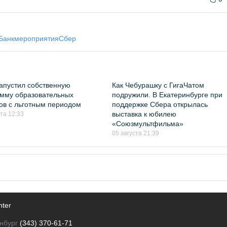
Банк
мероприятия
Сбер
апустил собственную
Как Чебурашку с ГигаЧатом
мму образовательных
подружили. В Екатеринбурге при
ов с льготным периодом
поддержке Сбера открылась
выставка к юбилею
ста 12:33
«Союзмультфильма»
05 августа 21:39
nter
нбург
(343) 370-61-71