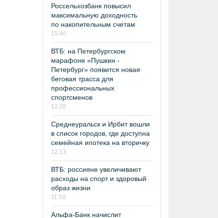
Россельхозбанк повысил
максимальную доходность
по накопительным счетам
15:40
ВТБ: на Петербургском
марафоне «Пушкин -
Петербург» появится новая
беговая трасса для
профессиональных
спортсменов
12:28
Среднеуральск и Ирбит вошли
в список городов, где доступна
семейная ипотека на вторичку
12:13
ВТБ: россияне увеличивают
расходы на спорт и здоровый
образ жизни
11:50
Альфа-Банк начислит