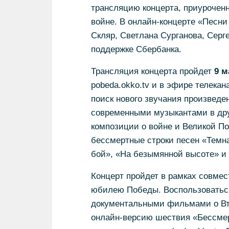
трансляцию концерта, приуроченн
войне. В онлайн-концерте «Песн
Скляр, Светлана Сурганова, Серг
поддержке Сбербанка.
Трансляция концерта пройдет
9 м
pobeda.okko.tv и в эфире телека
поиск нового звучания произвед
современными музыкантами в др
композиции о войне и Великой По
бессмертные строки песен «Темна
бой», «На безымянной высоте» и 
Концерт пройдет в рамках совмес
юбилею Победы. Воспользоватьс
документальными фильмами о Вто
онлайн-версию шествия «Бессмер