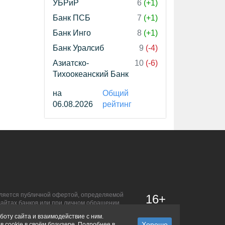
УБРиР
6
(+1)
Банк ПСБ
7
(+1)
Банк Инго
8
(+1)
Банк Уралсиб
9
(-4)
Азиатско-
10
(-6)
Тихоокеанский Банк
на
Общий
06.08.2026
рейтинг
является публичной офертой, определяемой
16+
сайтах банков или при личном обращении.
боту сайта и взаимодействие с ним.
в cookie в своём браузере. Подробнее в