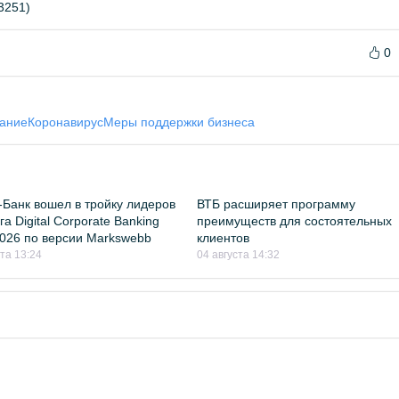
3251)
0
ание
Коронавирус
Меры поддержки бизнеса
Банк вошел в тройку лидеров
ВТБ расширяет программу
а Digital Corporate Banking
преимуществ для состоятельных
026 по версии Markswebb
клиентов
ста 13:24
04 августа 14:32