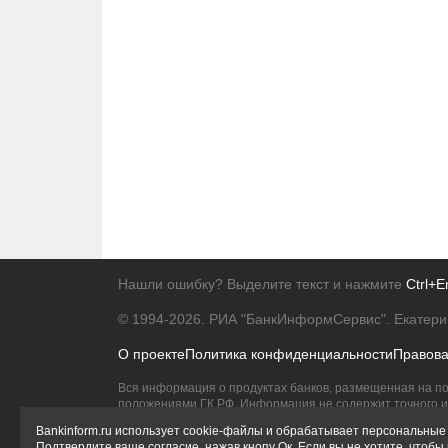
Нашли ошибку? Выделите текст и нажмите
Ctrl+E
© 1994-2026.
РИА "БанкИнформСервис". Екатери
О проекте
Политика конфиденциальности
Правов
Вся информация о продуктах банков, размещенная на по
положениями ГК РФ. Информация не содержит точного и 
Исключительное право на товарные знаки принадлежит 
Bankinform.ru использует cookie-файлы и обрабатывает персональные 
Подтвердите ваше согласие, нажав кнопу Ок. Если вы не хотите, чтоб