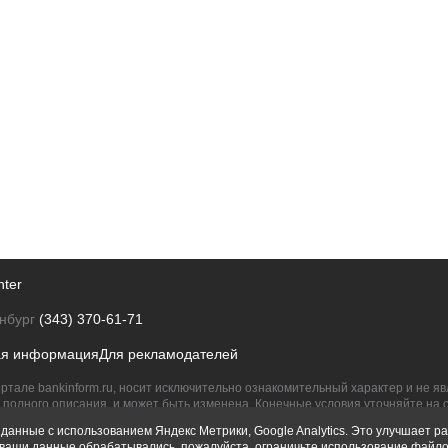
nter
нбург
(343) 370-61-71
ая информация
Для рекламодателей
ртале bankinform.ru, носит исключительно ознакомительный характер и не 
полного описания, и может быть изменена. Конечные условия уточняйте на 
их правообладателям.
данные с использованием Яндекс Метрики, Google Analytics. Это улучшает ра
ы ваши данные обрабатывались, пожалуйста, ограничьте использование файло