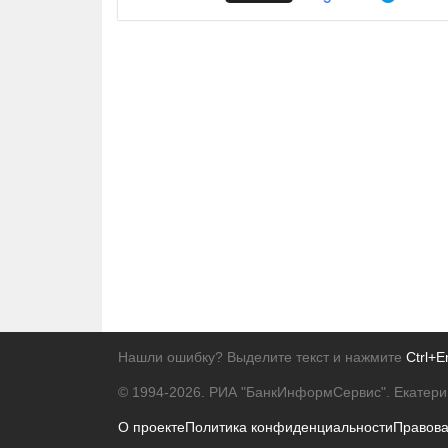
Нашли ошибку? Выделите текст и нажмите
Ctrl+E
© 1994-2026.
РИА "БанкИнформСервис". Екатери
О проекте
Политика конфиденциальности
Правов