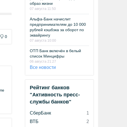
образ жизни
07 августа 11:50
Альфа-Банк начислит
предпринимателям до 10 000
рублей кэшбэка за оборот по
эквайрингу
0
07 августа 10:00
ОТП Банк включён в белый
список Минцифры
06 августа 21:27
Все новости
Рейтинг банков
иле
"Активность пресс-
службы банков"
СберБанк
1
ВТБ
2