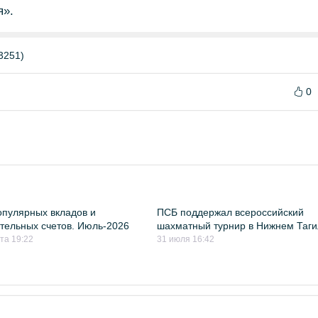
я».
3251)
0
пулярных вкладов и
ПСБ поддержал всероссийский
тельных счетов. Июль-2026
шахматный турнир в Нижнем Таг
ста 19:22
31 июля 16:42