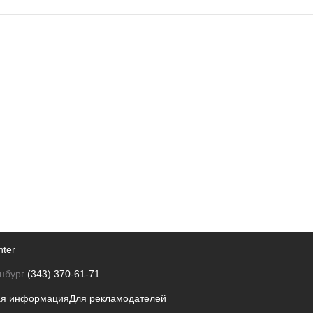
nter
нбург
(343) 370-61-71
ая информация
Для рекламодателей