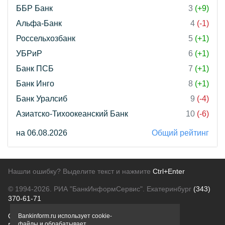
ББР Банк
3
(+9)
Альфа-Банк
4
(-1)
Россельхозбанк
5
(+1)
УБРиР
6
(+1)
Банк ПСБ
7
(+1)
Банк Инго
8
(+1)
Банк Уралсиб
9
(-4)
Азиатско-Тихоокеанский Банк
10
(-6)
на 06.08.2026
Общий рейтинг
Нашли ошибку? Выделите текст и нажмите
Ctrl+Enter
© 1994-2026.
РИА "БанкИнформСервис". Екатеринбург
(343)
370-61-71
О проекте
Политика конфиденциальности
Bankinform.ru использует cookie-
файлы и обрабатывает