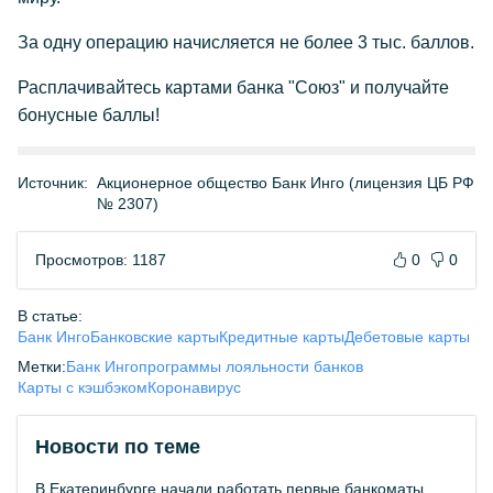
За одну операцию начисляется не более 3 тыс. баллов.
Расплачивайтесь картами банка "Союз" и получайте
бонусные баллы!
Источник:
Акционерное общество Банк Инго (лицензия ЦБ РФ
№ 2307)
Просмотров: 1187
0
0
В статье:
Банк Инго
Банковские карты
Кредитные карты
Дебетовые карты
Метки:
Банк Инго
программы лояльности банков
Карты с кэшбэком
Коронавирус
Новости по теме
В Екатеринбурге начали работать первые банкоматы