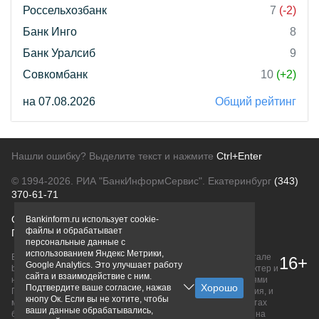
Россельхозбанк
7
(-2)
Банк Инго
8
Банк Уралсиб
9
Совкомбанк
10
(+2)
на 07.08.2026
Общий рейтинг
Нашли ошибку? Выделите текст и нажмите
Ctrl+Enter
© 1994-2026.
РИА "БанкИнформСервис". Екатеринбург
(343)
370-61-71
О проекте
Политика конфиденциальности
Bankinform.ru использует cookie-
файлы и обрабатывает
Правовая информация
Для рекламодателей
персональные данные с
использованием Яндекс Метрики,
Вся информация о продуктах банков, размещенная на портале
16+
Google Analytics. Это улучшает работу
bankinform.ru, носит исключительно ознакомительный характер и
сайта и взаимодействие с ним.
не является публичной офертой, определяемой положениями
Подтвердите ваше согласие, нажав
ГК РФ. Информация не содержит точного и полного описания, и
кнопу Ок. Если вы не хотите, чтобы
может быть изменена. Конечные условия уточняйте на сайтах
ваши данные обрабатывались,
банков или при личном обращении. Исключительное право на