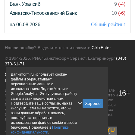
Банк Уралсиб
9
(-4)
Азиатско-Тихоокеанский Банк
10
(-6)
на 06.08.2026
Общий рейтинг
Нашли ошибку? Выделите текст и нажмите
Ctrl+Enter
© 1994-2026.
РИА "БанкИнформСервис". Екатеринбург
(343)
370-61-71
О проекте
Политика конфиденциальности
Bankinform.ru использует cookie-
файлы и обрабатывает
Правовая информация
Для рекламодателей
персональные данные с
использованием Яндекс Метрики,
Вся информация о продуктах банков, размещенная на портале
16+
Google Analytics. Это улучшает работу
bankinform.ru, носит исключительно ознакомительный характер и
сайта и взаимодействие с ним.
не является публичной офертой, определяемой положениями
Подтвердите ваше согласие, нажав
ГК РФ. Информация не содержит точного и полного описания, и
кнопу Ок. Если вы не хотите, чтобы
может быть изменена. Конечные условия уточняйте на сайтах
ваши данные обрабатывались,
банков или при личном обращении. Исключительное право на
пожалуйста, ограничьте
товарные знаки принадлежит их правообладателям.
использование файлов cookie в своём
браузере. Подробнее в
Политике
конфиденциальности
.