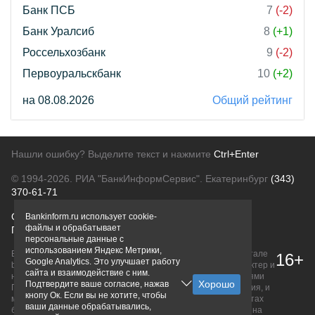
Банк ПСБ
7
(-2)
Банк Уралсиб
8
(+1)
Россельхозбанк
9
(-2)
Первоуральскбанк
10
(+2)
на 08.08.2026
Общий рейтинг
Нашли ошибку? Выделите текст и нажмите
Ctrl+Enter
© 1994-2026.
РИА "БанкИнформСервис". Екатеринбург
(343)
370-61-71
О проекте
Политика конфиденциальности
Bankinform.ru использует cookie-
файлы и обрабатывает
Правовая информация
Для рекламодателей
персональные данные с
использованием Яндекс Метрики,
Вся информация о продуктах банков, размещенная на портале
16+
Google Analytics. Это улучшает работу
bankinform.ru, носит исключительно ознакомительный характер и
сайта и взаимодействие с ним.
не является публичной офертой, определяемой положениями
Подтвердите ваше согласие, нажав
ГК РФ. Информация не содержит точного и полного описания, и
кнопу Ок. Если вы не хотите, чтобы
может быть изменена. Конечные условия уточняйте на сайтах
ваши данные обрабатывались,
банков или при личном обращении. Исключительное право на