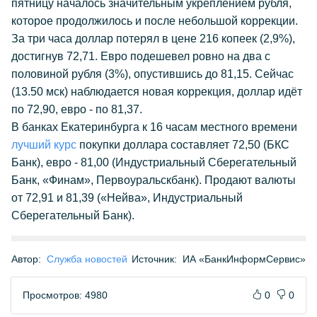
пятницу началось значительным укреплением рубля,
которое продолжилось и после небольшой коррекции.
За три часа доллар потерял в цене 216 копеек (2,9%),
достигнув 72,71. Евро подешевел ровно на два с
половиной рубля (3%), опустившись до 81,15. Сейчас
(13.50 мск) наблюдается новая коррекция, доллар идёт
по 72,90, евро - по 81,37.
В банках Екатеринбурга к 16 часам местного времени
лучший курс
покупки доллара составляет 72,50 (БКС
Банк), евро - 81,00 (Индустриальный Сберегательный
Банк, «Финам», Первоуральскбанк). Продают валюты
от 72,91 и 81,39 («Нейва», Индустриальный
Сберегательный Банк).
Автор:
Служба новостей
Источник:
ИА «БанкИнформСервис»
Просмотров: 4980
0
0