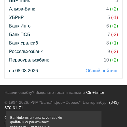
ББР Банк
3
Альфа-Банк
4
(+2)
УБРиР
5
(-1)
Банк Инго
6
(+2)
Банк ПСБ
7
(-2)
Банк Уралсиб
8
(+1)
Россельхозбанк
9
(-2)
Первоуральскбанк
10
(+2)
на 08.08.2026
Общий рейтинг
Нашли ошибку? Выделите текст и нажмите
Ctrl+Enter
© 1994-2026.
РИА "БанкИнформСервис". Екатеринбург
(343)
370-61-71
О проекте
Политика конфиденциальности
Bankinform.ru использует cookie-
файлы и обрабатывает
Правовая информация
Для рекламодателей
персональные данные с