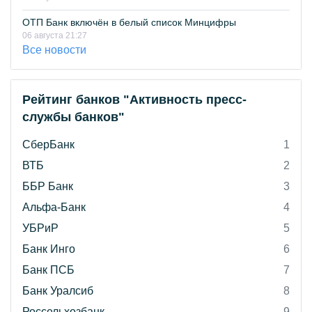
ОТП Банк включён в белый список Минцифры
06 августа 21:27
Все новости
Рейтинг банков "Активность пресс-
службы банков"
СберБанк
1
ВТБ
2
ББР Банк
3
Альфа-Банк
4
УБРиР
5
Банк Инго
6
Банк ПСБ
7
Банк Уралсиб
8
Россельхозбанк
9