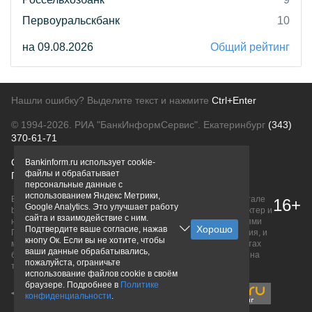
Первоуральскбанк
10
на 09.08.2026
Общий рейтинг
Нашли ошибку? Выделите текст и нажмите
Ctrl+Enter
© 1994-2026.
РИА "БанкИнформСервис". Екатеринбург
(343)
370-61-71
О проекте
Политика конфиденциальности
Bankinform.ru использует cookie-
файлы и обрабатывает
Правовая информация
Для рекламодателей
персональные данные с
использованием Яндекс Метрики,
Вся информация о продуктах банков, размещенная на портале
16+
Google Analytics. Это улучшает работу
bankinform.ru, носит исключительно ознакомительный характер и
сайта и взаимодействие с ним.
не является публичной офертой, определяемой положениями
Подтвердите ваше согласие, нажав
ГК РФ. Информация не содержит точного и полного описания, и
кнопу Ок. Если вы не хотите, чтобы
может быть изменена. Конечные условия уточняйте на сайтах
ваши данные обрабатывались,
банков или при личном обращении. Исключительное право на
пожалуйста, ограничьте
товарные знаки принадлежит их правообладателям.
использование файлов cookie в своём
браузере. Подробнее в
Политике
конфиденциальности
.