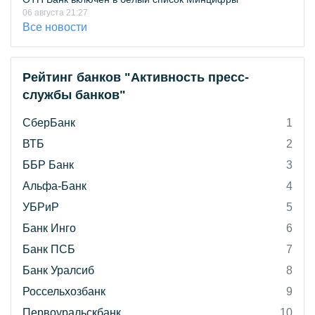
06 августа 21:27
Все новости
Рейтинг банков "Активность пресс-
службы банков"
СберБанк
1
ВТБ
2
ББР Банк
3
Альфа-Банк
4
УБРиР
5
Банк Инго
6
Банк ПСБ
7
Банк Уралсиб
8
Россельхозбанк
9
Первоуральскбанк
10