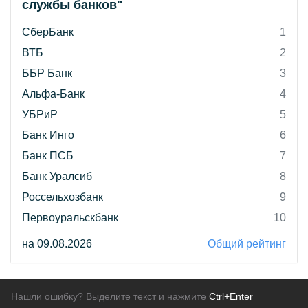
службы банков"
СберБанк
1
ВТБ
2
ББР Банк
3
Альфа-Банк
4
УБРиР
5
Банк Инго
6
Банк ПСБ
7
Банк Уралсиб
8
Россельхозбанк
9
Первоуральскбанк
10
на 09.08.2026
Общий рейтинг
Нашли ошибку? Выделите текст и нажмите
Ctrl+Enter