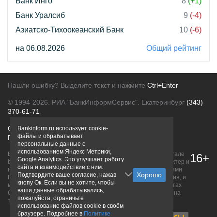
Банк Инго
8
(+1)
Банк Уралсиб
9
(-4)
Азиатско-Тихоокеанский Банк
10
(-6)
на 06.08.2026
Общий рейтинг
Нашли ошибку? Выделите текст и нажмите
Ctrl+Enter
© 1994-2026.
РИА "БанкИнформСервис". Екатеринбург
(343)
370-61-71
О проекте
Политика конфиденциальности
Bankinform.ru использует cookie-
файлы и обрабатывает
Правовая информация
Для рекламодателей
персональные данные с
использованием Яндекс Метрики,
Вся информация о продуктах банков, размещенная на портале
16+
Google Analytics. Это улучшает работу
bankinform.ru, носит исключительно ознакомительный характер и
сайта и взаимодействие с ним.
не является публичной офертой, определяемой положениями
Подтвердите ваше согласие, нажав
ГК РФ. Информация не содержит точного и полного описания, и
кнопу Ок. Если вы не хотите, чтобы
может быть изменена. Конечные условия уточняйте на сайтах
ваши данные обрабатывались,
банков или при личном обращении. Исключительное право на
пожалуйста, ограничьте
товарные знаки принадлежит их правообладателям.
использование файлов cookie в своём
браузере. Подробнее в
Политике