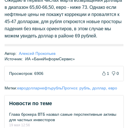
Ожидаю в первых числах марта возвращения доллара
в диапазон 65,60-66,50, евро - ниже 73. Однако если
нефтяные цены не покажут коррекции и провалятся к
45-47 долларам, для рубля откроются новые просторы
падения без явных ориентиров, в этом случае мы
можем увидеть доллар в районе 69 рублей.
Автор:
Алексей Прокопьев
Источник:
ИА «БанкИнформСервис»
Просмотров: 6906
1
0
Метки:
евро
доллар
нефть
рубль
Прогноз: рубль, доллар, евро
Новости по теме
Глава брокера ВТБ назвал самые перспективные активы
для частных инвесторов
19 мая 12:56