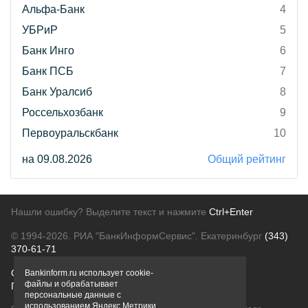
Альфа-Банк
4
УБРиР
5
Банк Инго
6
Банк ПСБ
7
Банк Уралсиб
8
Россельхозбанк
9
Первоуральскбанк
10
на 09.08.2026
Общий рейтинг
Нашли ошибку? Выделите текст и нажмите
Ctrl+Enter
© 1994-2026.
РИА "БанкИнформСервис". Екатеринбург
(343)
370-61-71
О проекте
Политика конфиденциальности
Bankinform.ru использует cookie-
файлы и обрабатывает
Правовая информация
Для рекламодателей
персональные данные с
использованием Яндекс Метрики,