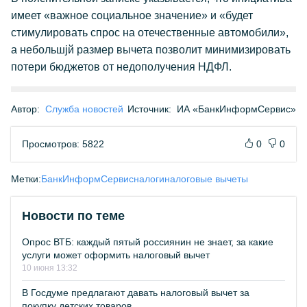
имеет «важное социальное значение» и «будет
стимулировать спрос на отечественные автомобили»,
а небольшjй размер вычета позволит минимизировать
потери бюджетов от недополучения НДФЛ.
Автор:
Служба новостей
Источник:
ИА «БанкИнформСервис»
Просмотров: 5822
0
0
Метки:
БанкИнформСервис
налоги
налоговые вычеты
Новости по теме
Опрос ВТБ: каждый пятый россиянин не знает, за какие
услуги может оформить налоговый вычет
10 июня 13:32
В Госдуме предлагают давать налоговый вычет за
покупку детских товаров