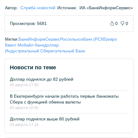
Автор:
Служба новостей
Источник:
ИА «БанкИнформСервис»
Просмотров: 5681
0
0
Метки:
БанкИнформСервис
Россельхозбанк (РСХБ)
евро
Квант Мобайл банк
доллар
Индустриальный Сберегательный Банк
Новости по теме
Доллар поднялся до 82 рублей
05 августа 17:30
В Екатеринбурге начали работать первые банкоматы
Сбера с функцией обмена валюты
05 августа 10:50
Доллар поднялся выше 80 рублей
03 августа 17:16