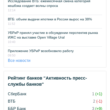
Исследование ВТБ: ежемесячная смена категорий
кешбэка создает волны спроса
12:14
ВТБ: объем выдачи ипотеки в России вырос на 38%
11:52
УБРиР принял участие в обсуждении перспектив рынка
ИЖС на выставке Open Village Ural
10:40
Приложение УБРиР возобновило работу
09:50
Все новости
Рейтинг банков "Активность пресс-
службы банков"
СберБанк
1
(+1)
ВТБ
2
(-1)
ББР Банк
3
(+9)