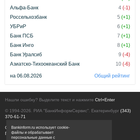
Альфа-Банк
4
(-1)
Россельхозбанк
5
(+1)
УБРиР
6
(+1)
Банк ПСБ
7
(+1)
Банк Инго
8
(+1)
Банк Уралсиб
9
(-4)
Азиатско-Тихоокеанский Банк
10
(-6)
на 06.08.2026
Общий рейтинг
Нашли ошибку? Выделите текст и нажмите
Ctrl+Enter
© 1994-2026.
РИА "БанкИнформСервис". Екатеринбург
(343)
370-61-71
О проекте
Политика конфиденциальности
Bankinform.ru использует cookie-
файлы и обрабатывает
Правовая информация
Для рекламодателей
персональные данные с