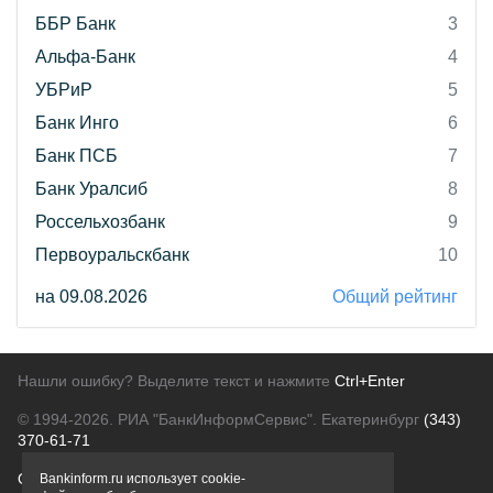
ББР Банк
3
Альфа-Банк
4
УБРиР
5
Банк Инго
6
Банк ПСБ
7
Банк Уралсиб
8
Россельхозбанк
9
Первоуральскбанк
10
на 09.08.2026
Общий рейтинг
Нашли ошибку? Выделите текст и нажмите
Ctrl+Enter
© 1994-2026.
РИА "БанкИнформСервис". Екатеринбург
(343)
370-61-71
О проекте
Политика конфиденциальности
Bankinform.ru использует cookie-