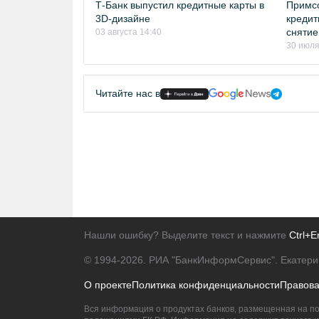
Т-Банк выпустил кредитные карты в
Примсо
3D-дизайне
кредит
снятие
03 августа 14:40
30 июля
Читайте нас в
Нашли ошибку? Выделите текст и нажмите
Ctrl+E
© 1994-2026.
РИА "БанкИнформСервис". Екатери
О проекте
Политика конфиденциальности
Правов
Вся информация о продуктах банков, размещенная на по