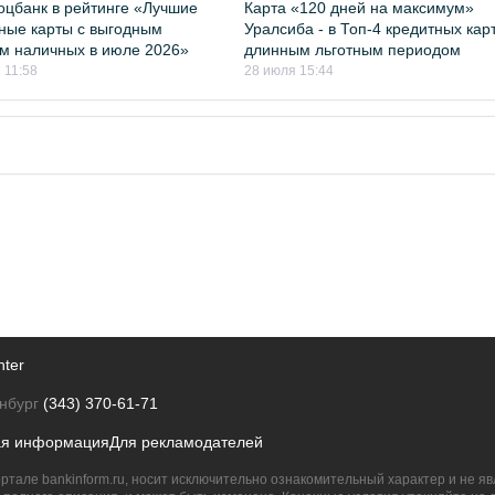
цбанк в рейтинге «Лучшие
Карта «120 дней на максимум»
ные карты с выгодным
Уралсиба - в Топ-4 кредитных карт
м наличных в июле 2026»
длинным льготным периодом
 11:58
28 июля 15:44
nter
нбург
(343) 370-61-71
ая информация
Для рекламодателей
ртале bankinform.ru, носит исключительно ознакомительный характер и не 