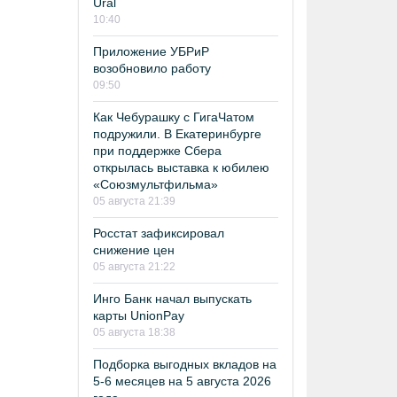
Ural
10:40
Приложение УБРиР
возобновило работу
09:50
Как Чебурашку с ГигаЧатом
подружили. В Екатеринбурге
при поддержке Сбера
открылась выставка к юбилею
«Союзмультфильма»
05 августа 21:39
Росстат зафиксировал
снижение цен
05 августа 21:22
Инго Банк начал выпускать
карты UnionPay
05 августа 18:38
Подборка выгодных вкладов на
5-6 месяцев на 5 августа 2026