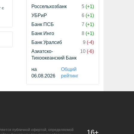
Россельхозбанк
5
(+1)
 с
УБРиР
6
(+1)
Банк ПСБ
7
(+1)
Банк Инго
8
(+1)
Банк Уралсиб
9
(-4)
Азиатско-
10
(-6)
Тихоокеанский Банк
на
Общий
06.08.2026
рейтинг
является публичной офертой, определяемой
16+