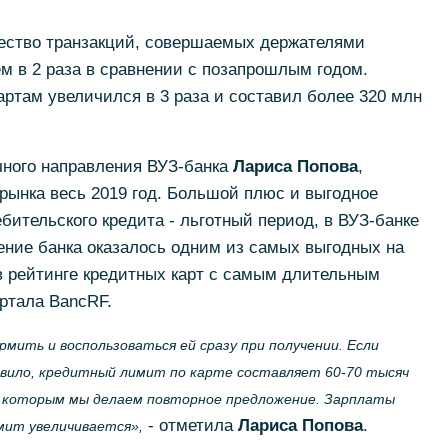
ичество транзакций, совершаемых держателями
ем в 2 раза в сравнении с позапрошлым годом.
ртам увеличился в 3 раза и составил более 320 млн
чного направления ВУЗ-банка
Лариса Попова
,
рынка весь 2019 год. Большой плюс и выгодное
бительского кредита - льготный период, в ВУЗ-банке
ение банка оказалось одним из самых выгодных на
 в рейтинге кредитных карт с самым длительным
ртала BancRF.
ить и воспользоваться ей сразу при получении. Если
равило, кредитный лимит по карте составляет 60-70 тысяч
в, которым мы делаем повторное предложение. Зарплаты
- отметила
Лариса Попова
.
мит увеличивается»,