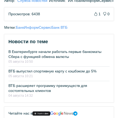
Автор:
Служба новостей
Источник:
ИА «БанкИнформСервис»
Просмотров: 6438
1
0
Метки:
БанкИнформСервис
Банк ВТБ
Новости по теме
В Екатеринбурге начали работать первые банкоматы
Сбера с функцией обмена валюты
05 августа 10:50
ВТБ выпустил спортивную карту с кэшбэком до 5%
05 августа 10:21
ВТБ расширяет программу преимуществ для
состоятельных клиентов
04 августа 14:32
Читайте нас в