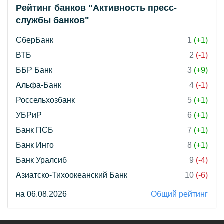
Рейтинг банков "Активность пресс-
службы банков"
СберБанк
1
(+1)
ВТБ
2
(-1)
ББР Банк
3
(+9)
Альфа-Банк
4
(-1)
Россельхозбанк
5
(+1)
УБРиР
6
(+1)
Банк ПСБ
7
(+1)
Банк Инго
8
(+1)
Банк Уралсиб
9
(-4)
Азиатско-Тихоокеанский Банк
10
(-6)
на 06.08.2026
Общий рейтинг