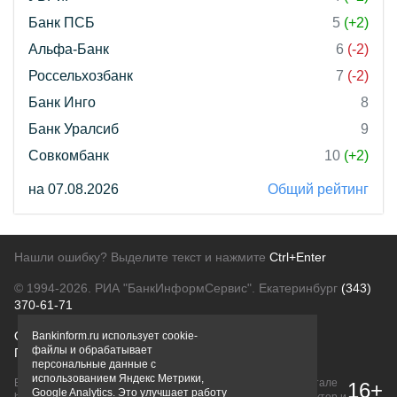
Банк ПСБ
5
(+2)
Альфа-Банк
6
(-2)
Россельхозбанк
7
(-2)
Банк Инго
8
Банк Уралсиб
9
Совкомбанк
10
(+2)
на 07.08.2026
Общий рейтинг
Нашли ошибку? Выделите текст и нажмите
Ctrl+Enter
© 1994-2026.
РИА "БанкИнформСервис". Екатеринбург
(343)
370-61-71
О проекте
Политика конфиденциальности
Bankinform.ru использует cookie-
файлы и обрабатывает
Правовая информация
Для рекламодателей
персональные данные с
использованием Яндекс Метрики,
Вся информация о продуктах банков, размещенная на портале
16+
Google Analytics. Это улучшает работу