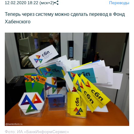
12.02.2020 18:22 (мск+2)
Переводы
Теперь через систему можно сделать перевод в Фонд
Хабенского
Фото:
ИА «БанкИнформСервис»