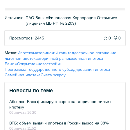
Источник:
ПАО Банк «Финансовая Корпорация Открытие»
(лицензия ЦБ РФ № 2209)
Просмотров: 2445
0
0
Метки:
Ипотека
материнский капитал
досрочное погашение
льготная ипотека
вторичный рынок
военная ипотека
Банк «Открытие»
новостройки
Программа государственного субсидирования ипотеки
Семейная ипотека
Счета эскроу
Новости по теме
Абсолют Банк фиксирует спрос на вторичное жилье в
ипотеку
06 августа 16:20
ВТБ: объем выдачи ипотеки в России вырос на 38%
06 августа 11:52