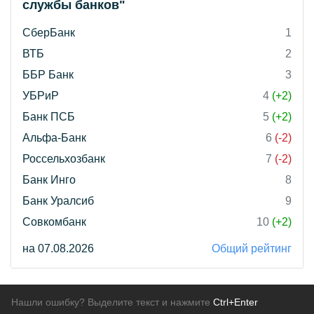
службы банков"
СберБанк
1
ВТБ
2
ББР Банк
3
УБРиР
4
(+2)
Банк ПСБ
5
(+2)
Альфа-Банк
6
(-2)
Россельхозбанк
7
(-2)
Банк Инго
8
Банк Уралсиб
9
Совкомбанк
10
(+2)
на 07.08.2026
Общий рейтинг
Нашли ошибку? Выделите текст и нажмите
Ctrl+Enter