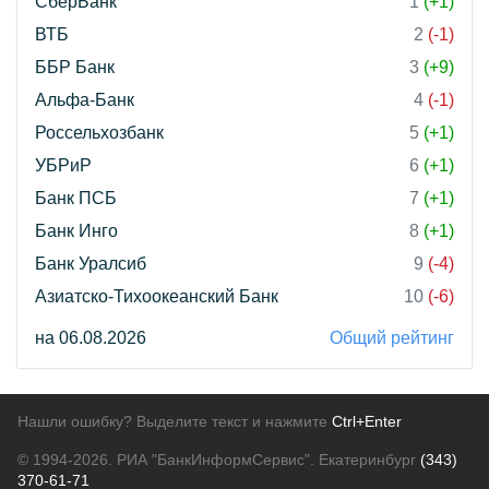
СберБанк
1
(+1)
ВТБ
2
(-1)
ББР Банк
3
(+9)
Альфа-Банк
4
(-1)
Россельхозбанк
5
(+1)
УБРиР
6
(+1)
Банк ПСБ
7
(+1)
Банк Инго
8
(+1)
Банк Уралсиб
9
(-4)
Азиатско-Тихоокеанский Банк
10
(-6)
на 06.08.2026
Общий рейтинг
Нашли ошибку? Выделите текст и нажмите
Ctrl+Enter
© 1994-2026.
РИА "БанкИнформСервис". Екатеринбург
(343)
370-61-71