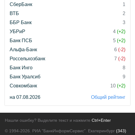
СберБанк
1
ВТБ
2
ББР Банк
3
УБРиР
4
(+2)
Банк ПСБ
5
(+2)
Альфа-Банк
6
(-2)
Россельхозбанк
7
(-2)
Банк Инго
8
Банк Уралсиб
9
Совкомбанк
10
(+2)
на 07.08.2026
Общий рейтинг
Нашли ошибку? Выделите текст и нажмите
Ctrl+Enter
© 1994-2026.
РИА "БанкИнформСервис". Екатеринбург
(343)