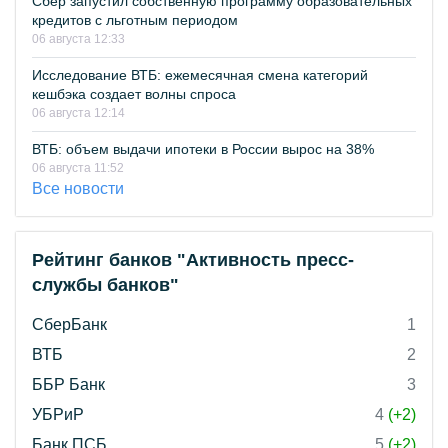
Сбер запустил собственную программу образовательных
кредитов с льготным периодом
06 августа 12:33
Исследование ВТБ: ежемесячная смена категорий
кешбэка создает волны спроса
06 августа 12:14
ВТБ: объем выдачи ипотеки в России вырос на 38%
06 августа 11:52
Все новости
Рейтинг банков "Активность пресс-
службы банков"
СберБанк
1
ВТБ
2
ББР Банк
3
УБРиР
4
(+2)
Банк ПСБ
5
(+2)