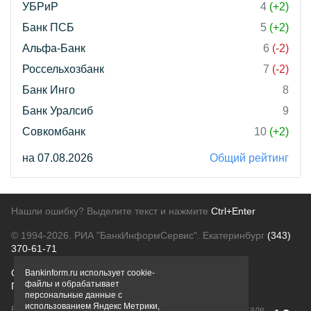
УБРиР
4
(+2)
Банк ПСБ
5
(+2)
Альфа-Банк
6
(-2)
Россельхозбанк
7
(-2)
Банк Инго
8
Банк Уралсиб
9
Совкомбанк
10
(+2)
на 07.08.2026
Общий рейтинг
Нашли ошибку? Выделите текст и нажмите
Ctrl+Enter
© 1994-2026.
РИА "БанкИнформСервис". Екатеринбург
(343)
370-61-71
О проекте
Политика конфиденциальности
Bankinform.ru использует cookie-
файлы и обрабатывает
Правовая информация
Для рекламодателей
персональные данные с
использованием Яндекс Метрики,
Вся информация о продуктах банков, размещенная на портале