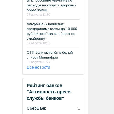
ВТБ: россияне увеличивают
расходы на спорт и здоровый
образ жизни
07 августа 11:50
Альфа-Банк начислит
предпринимателям до 10 000
рублей кэшбэка за оборот по
эквайрингу
07 августа 10:00
ОТП Банк включён в белый
список Минцифры
06 августа 21:27
Все новости
Рейтинг банков
"Активность пресс-
службы банков"
СберБанк
1