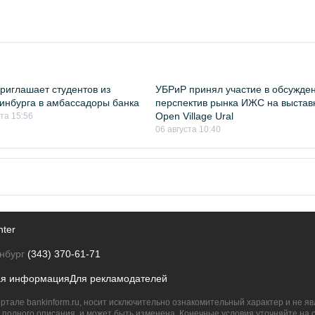
риглашает студентов из
УБРиР принял участие в обсужде
инбурга в амбассадоры банка
перспектив рынка ИЖС на выстав
Open Village Ural
ста 15:56
06 августа 10:40
nter
нбург
(343) 370-61-71
ая информация
Для рекламодателей
ртале bankinform.ru, носит исключительно ознакомительный характер и не 
полного описания, и может быть изменена. Конечные условия уточняйте на 