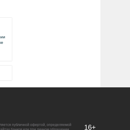
нии
ке
является публичной офертой, определяемой
16+
сайтах банков или при личном обращении.