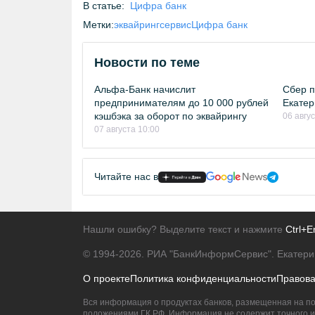
В статье:
Цифра банк
Метки:
эквайринг
сервис
Цифра банк
Новости по теме
Альфа-Банк начислит
Сбер п
предпринимателям до 10 000 рублей
Екатер
кэшбэка за оборот по эквайрингу
06 авгу
07 августа 10:00
Читайте нас в
Нашли ошибку? Выделите текст и нажмите
Ctrl+E
© 1994-2026.
РИА "БанкИнформСервис". Екатери
О проекте
Политика конфиденциальности
Правов
Вся информация о продуктах банков, размещенная на по
положениями ГК РФ. Информация не содержит точного и 