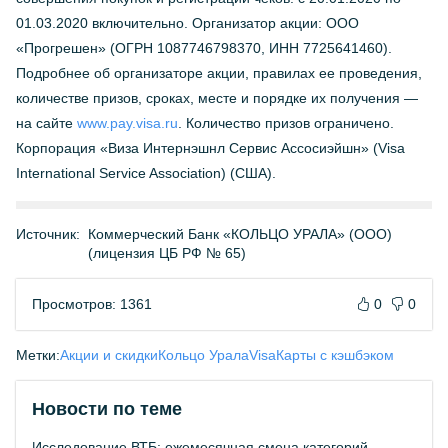
01.03.2020 включительно. Организатор акции: ООО
«Прогрешен» (ОГРН 1087746798370, ИНН 7725641460).
Подробнее об организаторе акции, правилах ее проведения,
количестве призов, сроках, месте и порядке их получения —
на сайте
www.pay.visa.ru
. Количество призов ограничено.
Корпорация «Виза Интернэшнл Сервис Ассосиэйшн» (Visa
International Service Association) (США).
Источник:
Коммерческий Банк «КОЛЬЦО УРАЛА» (ООО)
(лицензия ЦБ РФ № 65)
Просмотров: 1361
0
0
Метки:
Акции и скидки
Кольцо Урала
Visa
Карты с кэшбэком
Новости по теме
Исследование ВТБ: ежемесячная смена категорий