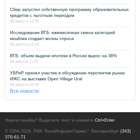
Сбер запустил собственную программу образовательных
кредитов с льготным периодом
06 августа 12:33
Исследование ВТБ: ежемесячная смена категорий
кешбэка создает волны спроса
06 августа 12:14
ВТБ: объем выдачи ипотеки в России вырос на 38%
06 августа 11:52
УБРиР принял участие в обсуждении перспектив рынка
ИЖС на выставке Open Village Ural
06 августа 10:40
Все новости
Нашли ошибку? Выделите текст и нажмите
Ctrl+Enter
© 1994-2026.
РИА "БанкИнформСервис". Екатеринбург
(343)
370-61-71