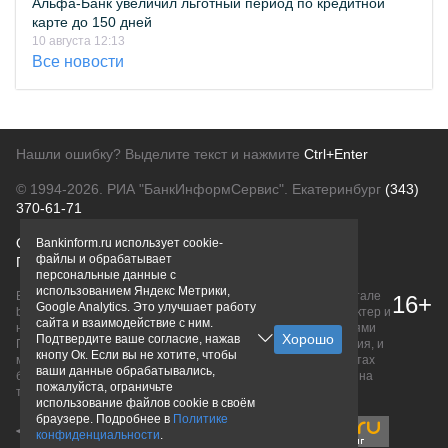
Альфа-Банк увеличил льготный период по кредитной
карте до 150 дней
10 августа 12:13
Все новости
Нашли ошибку? Выделите текст и нажмите
Ctrl+Enter
© 1994-2026.
РИА "БанкИнформСервис". Екатеринбург
(343)
370-61-71
О проекте
Политика конфиденциальности
Bankinform.ru использует cookie-
файлы и обрабатывает
Правовая информация
Для рекламодателей
персональные данные с
использованием Яндекс Метрики,
Вся информация о продуктах банков, размещенная на портале
16+
Google Analytics. Это улучшает работу
bankinform.ru, носит исключительно ознакомительный характер и
сайта и взаимодействие с ним.
не является публичной офертой, определяемой положениями
Подтвердите ваше согласие, нажав
ГК РФ. Информация не содержит точного и полного описания, и
кнопу Ок. Если вы не хотите, чтобы
может быть изменена. Конечные условия уточняйте на сайтах
ваши данные обрабатывались,
банков или при личном обращении. Исключительное право на
пожалуйста, ограничьте
товарные знаки принадлежит их правообладателям.
использование файлов cookie в своём
браузере. Подробнее в
Политике
конфиденциальности
.