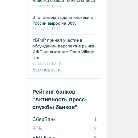
кешбэка создает волны спроса
06 августа 12:14
ВТБ: объем выдачи ипотеки в
России вырос на 38%
06 августа 11:52
УБРиР принял участие в
обсуждении перспектив рынка
ИЖС на выставке Open Village
Ural
06 августа 10:40
Все новости
Рейтинг банков
"Активность пресс-
службы банков"
СберБанк
1
ВТБ
2
ББР Банк
3