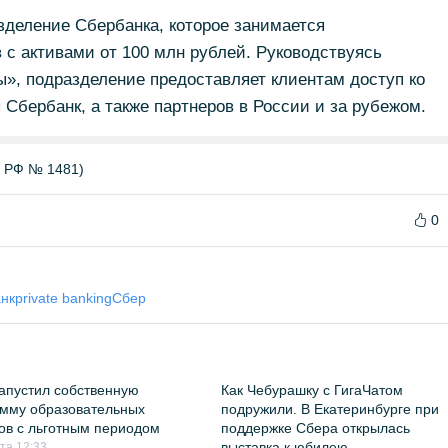
азделение Сбербанка, которое занимается
с активами от 100 млн рублей. Руководствуясь
», подразделение предоставляет клиентам доступ ко
 Сбербанк, а также партнеров в России и за рубежом.
Б РФ № 1481)
0
нк
private banking
Сбер
апустил собственную
Как Чебурашку с ГигаЧатом
мму образовательных
подружили. В Екатеринбурге при
ов с льготным периодом
поддержке Сбера открылась
выставка к юбилею
ста 12:33