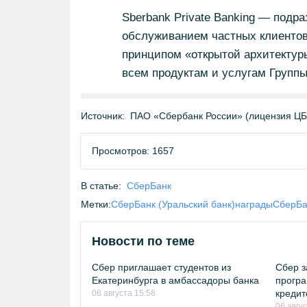
Sberbank Private Banking — подр
обслуживанием частных клиентов 
принципом «открытой архитектуры
всем продуктам и услугам Группы
Источник:
ПАО «Сбербанк России» (лицензия Ц
Просмотров: 1657
В статье:
СберБанк
Метки:
СберБанк (Уральский банк)
награды
СберБа
Новости по теме
Сбер приглашает студентов из
Сбер з
Екатеринбурга в амбассадоры банка
програ
кредит
06 августа 15:56
06 авгу